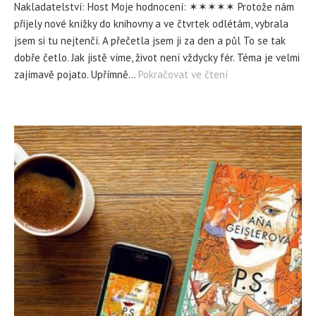
Nakladatelství: Host Moje hodnocení: ✶✶✶✶✶ Protože nám
přijely nové knížky do knihovny a ve čtvrtek odlétám, vybrala
jsem si tu nejtenčí. A přečetla jsem ji za den a půl To se tak
dobře četlo. Jak jistě víme, život není vždycky fér. Téma je velmi
zajímavě pojato. Upřímně…
Pokračovat ve čtení