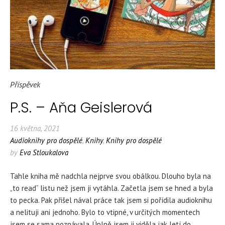
Příspěvek
P.S. – Aňa Geislerová
16 května, 2021
Audioknihy pro dospělé
,
Knihy
,
Knihy pro dospělé
by
Eva Stloukalova
Tahle kniha mě nadchla nejprve svou obálkou. Dlouho byla na
„to read“ listu než jsem ji vytáhla. Začetla jsem se hned a byla
to pecka. Pak přišel nával práce tak jsem si pořídila audioknihu
a nelituji ani jednoho. Bylo to vtipné, v určitých momentech
jsem se sama poznávala. Úplně jsem ji viděla jak letí do…