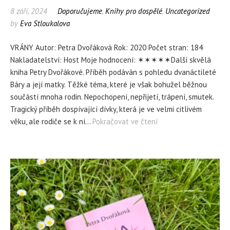
8 září, 2024
Doporučujeme
,
Knihy pro dospělé
,
Uncategorized
by
Eva Stloukalova
VRÁNY Autor: Petra Dvořáková Rok: 2020 Počet stran: 184
Nakladatelství: Host Moje hodnocení: ✶✶✶✶✶Další skvělá
kniha Petry Dvořákové. Příběh podáván s pohledu dvanáctileté
Báry a její matky. Těžké téma, které je však bohužel běžnou
součástí mnoha rodin. Nepochopení, nepřijetí, trápení, smutek.
Tragický příběh dospívající dívky, která je ve velmi citlivém
věku, ale rodiče se k ní…
Pokračovat ve čtení