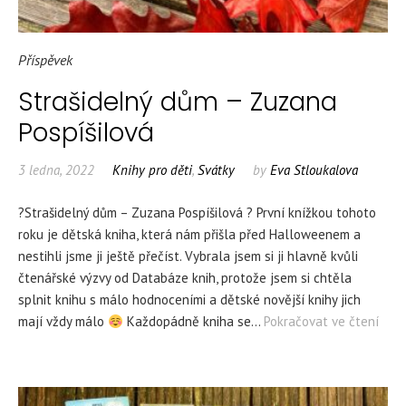
Příspěvek
Strašidelný dům – Zuzana
Pospíšilová
3 ledna, 2022
Knihy pro děti
,
Svátky
by
Eva Stloukalova
?Strašidelný dům – Zuzana Pospíšilová ? První knížkou tohoto
roku je dětská kniha, která nám přišla před Halloweenem a
nestihli jsme ji ještě přečíst. Vybrala jsem si ji hlavně kvůli
čtenářské výzvy od Databáze knih, protože jsem si chtěla
splnit knihu s málo hodnoceními a dětské novější knihy jich
mají vždy málo
Každopádně kniha se…
Pokračovat ve čtení