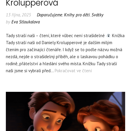
Krolupperová
13 října, 2025
Doporučujeme
,
Knihy pro děti
,
Svátky
by
Eva Stloukalova
Tady straší naši – čtení, které vůbec není strašidelné
Knížka
Tady straší naši od Daniely Krolupperové je dalším milým
čtením pro začínající čtenáře. I když se to podle názvu možná
nezdá, nejde o strašidelný příběh, ale o laskavou pohádku o
rodině, přátelství a hledání svého místa. Knížku Tady straší
naši jsme si vybrali před…
Pokračovat ve čtení