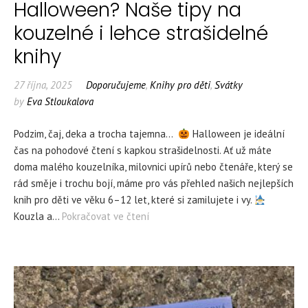
Halloween? Naše tipy na
kouzelné i lehce strašidelné
knihy
27 října, 2025
Doporučujeme
,
Knihy pro děti
,
Svátky
by
Eva Stloukalova
Podzim, čaj, deka a trocha tajemna…
Halloween je ideální
čas na pohodové čtení s kapkou strašidelnosti. Ať už máte
doma malého kouzelníka, milovnici upírů nebo čtenáře, který se
rád směje i trochu bojí, máme pro vás přehled našich nejlepších
knih pro děti ve věku 6–12 let, které si zamilujete i vy.
Kouzla a…
Pokračovat ve čtení