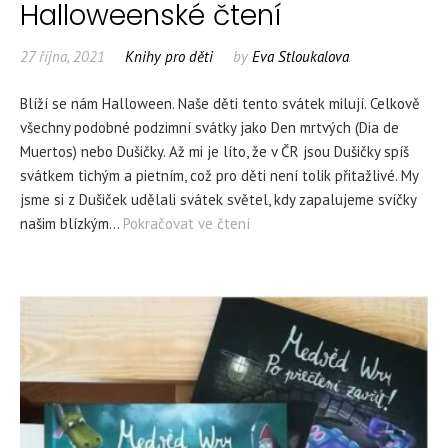
Halloweenské čtení
27 října, 2021
Knihy pro děti
by
Eva Stloukalova
Blíží se nám Halloween. Naše děti tento svátek milují. Celkově
všechny podobné podzimní svátky jako Den mrtvých (Dia de
Muertos) nebo Dušičky. Až mi je líto, že v ČR jsou Dušičky spíš
svátkem tichým a pietním, což pro děti není tolik přitažlivé. My
jsme si z Dušiček udělali svátek světel, kdy zapalujeme svíčky
našim blízkým…
Pokračovat ve čtení