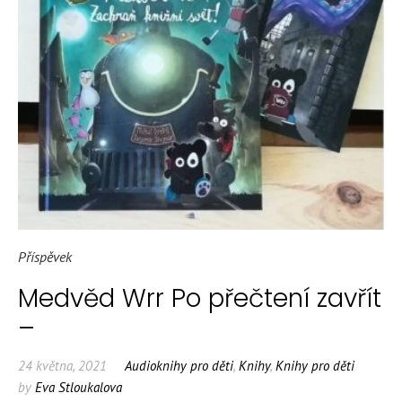
Příspěvek
Medvěd Wrr Po přečtení zavřít
–
24 května, 2021
Audioknihy pro děti
,
Knihy
,
Knihy pro děti
by
Eva Stloukalova