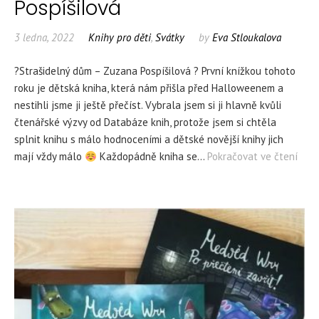
Pospíšilová
3 ledna, 2022
Knihy pro děti
,
Svátky
by
Eva Stloukalova
?Strašidelný dům – Zuzana Pospíšilová ? První knížkou tohoto
roku je dětská kniha, která nám přišla před Halloweenem a
nestihli jsme ji ještě přečíst. Vybrala jsem si ji hlavně kvůli
čtenářské výzvy od Databáze knih, protože jsem si chtěla
splnit knihu s málo hodnoceními a dětské novější knihy jich
mají vždy málo
Každopádně kniha se…
Pokračovat ve čtení