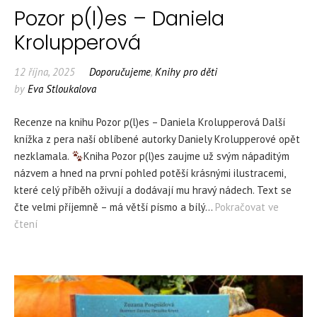
Pozor p(l)es – Daniela
Krolupperová
12 října, 2025
Doporučujeme
,
Knihy pro děti
by
Eva Stloukalova
Recenze na knihu Pozor p(l)es – Daniela Krolupperová Další
knížka z pera naší oblíbené autorky Daniely Krolupperové opět
nezklamala.
Kniha Pozor p(l)es zaujme už svým nápaditým
názvem a hned na první pohled potěší krásnými ilustracemi,
které celý příběh oživují a dodávají mu hravý nádech. Text se
čte velmi příjemně – má větší písmo a bílý…
Pokračovat ve
čtení