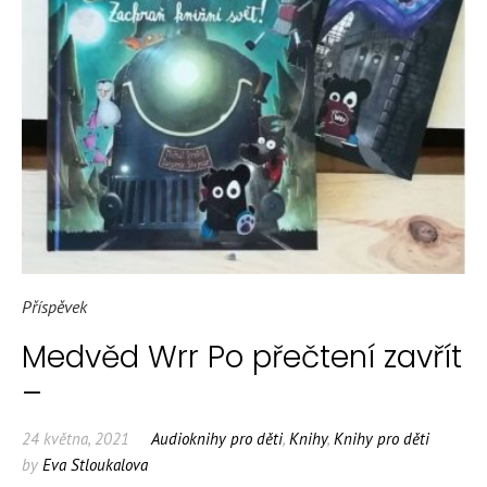
Příspěvek
Medvěd Wrr Po přečtení zavřít
–
24 května, 2021
Audioknihy pro děti
,
Knihy
,
Knihy pro děti
by
Eva Stloukalova