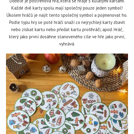
Dobble je postřehová hra, která se hraje s kulatými kartami.
Každé dvě karty spolu mají společný pouze jeden symbol!
Úkolem hráčů je najít tento společný symbol a pojmenovat ho.
Podle typu hry se poté hráči snaží co nejrychleji karty zbavit
nebo získat kartu nebo předat kartu protihráči, apod. Hráč,
který jako první dosáhne stanoveného cíle ve hře jako první,
vyhrává.