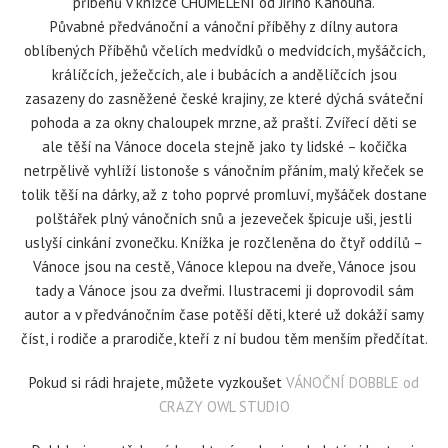
příběhů v knížce CHUMELENÍ od Jiřího Kahouna.
Půvabné předvánoční a vánoční příběhy z dílny autora
oblíbených Příběhů včelích medvídků o medvídcích, myšáčcích,
králíčcích, ježečcích, ale i bubácích a andělíčcích jsou
zasazeny do zasněžené české krajiny, ze které dýchá sváteční
pohoda a za okny chaloupek mrzne, až praští. Zvířecí děti se
ale těší
na Vánoce docela stejně jako ty lidské – kočička
netrpělivě vyhlíží listonoše s vánočním přáním, malý křeček se
tolik těší na dárky, až z toho poprvé promluví, myšáček dostane
polštářek plný vánočních snů a jezeveček špicuje uši, jestli
uslyší cinkání zvonečku. Knížka je rozčleněna do čtyř oddílů –
Vánoce jsou na cestě, Vánoce klepou na dveře, Vánoce jsou
tady a Vánoce jsou za dveřmi. Ilustracemi ji doprovodil sám
autor a v předvánočním čase potěší děti, které už dokáží samy
číst, i rodiče a prarodiče, kteří z ní budou těm menším předčítat.
Pokud si rádi hrajete, můžete vyzkoušet
VÁNOČNÍ DOBBLE od
CRAZY OWL STUDIO