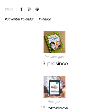
Share:
adventní kalendář
vánoce
Previous post
13. prosince
Next post
15. prosince