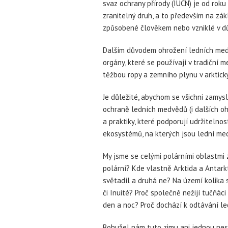
svaz ochrany přírody (IUCN) je od rok
zranitelný druh, a to především na zá
způsobené člověkem nebo vzniklé v d
Dalším důvodem ohrožení ledních medvě
orgány, které se používají v tradiční
těžbou ropy a zemního plynu v arktický
Je důležité, abychom se všichni zamys
ochraně ledních medvědů (i dalších o
a praktiky, které podporují udržitelno
ekosystémů, na kterých jsou lední med
My jsme se celými polárními oblastmi za
polární? Kde vlastně Arktida a Antarkt
světadíl a druhá ne? Na území kolika 
či Inuité? Proč společně nežijí tučňáci
den a noc? Proč dochází k odtávání l
Bohužel nám tuto zimu ani jednou nesně