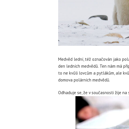
Medvěd lední, též označován jako polá
den ledních medvědů. Ten nám má přip
to ne kvůli lovcům a pytlákům, ale kvů
domova polárních medvědů.
Odhaduje se, že v současnosti žije n