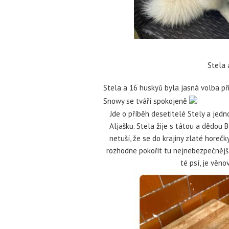
Stela 
Stela a 16 huskyů byla jasná volba př
Snowy se tváří spokojeně
Jde o příběh desetitelé Stely a jed
Aljašku. Stela žije s tátou a dědou 
netuší, že se do krajiny zlaté horečk
rozhodne pokořit tu nejnebezpečnější z
té psí, je věn