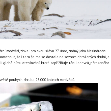
rní medvěd, získal pro svou slávu 27. únor, známý jako Mezinárodní
omenout, že i tato šelma se dostala na seznam ohrožených druhů, a
li globálnímu oteplování, které zapříčiňuje tání ledovců, přirozeného
a světě pouhých zhruba 25.000 ledních medvědů.