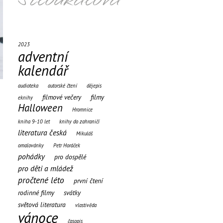
2023
adventní
kalendář
audioteka
autorské čtení
dějepis
filmové večery
filmy
eknihy
Halloween
Hromnice
kniha 9-10 let
knihy do zahraničí
literatura česká
Mikuláš
omalovánky
Petr Horáček
pohádky
pro dospělé
pro děti a mládež
pročtené léto
první čtení
rodinné filmy
svátky
světová literatura
vlastivěda
vánoce
časopis