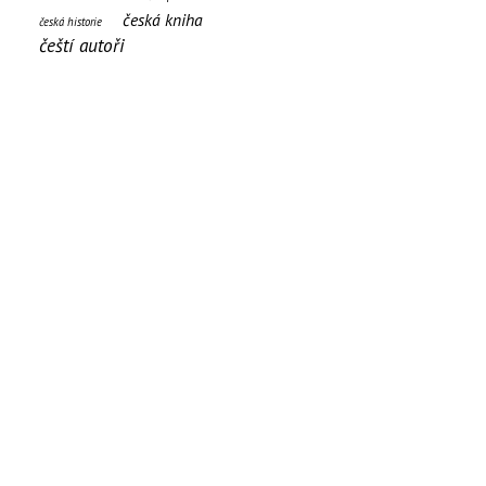
česká kniha
česká historie
čeští autoři