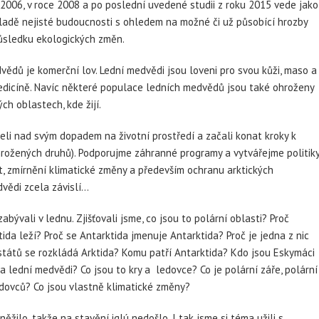
u 2006, v roce 2008 a po poslední uvedené studii z roku 2015 vede jako
kladě nejisté budoucnosti s ohledem na možné či už působící hrozby
ůsledku ekologických změn.
dů je komerční lov. Lední medvědi jsou loveni pro svou kůži, maso a
 medicíně. Navíc některé populace ledních medvědů jsou také ohroženy
ch oblastech, kde žijí.
leli nad svým dopadem na životní prostředí a začali konat kroky k
hrožených druhů). Podporujme záhranné programy a vytvářejme politik
st, zmírnění klimatické změny a především ochranu arktických
vědi zcela závislí…
bývali v lednu. Zjišťovali jsme, co jsou to polární oblasti? Proč
ida leží? Proč se Antarktida jmenuje Antarktida? Proč je jedna z nic
států se rozkládá Arktida? Komu patří Antarktida? Kdo jsou Eskymáci
 a lední medvědi? Co jsou to kry a ledovce? Co je polární záře, polární
edovců? Co jsou vlastně klimatické změny?
žilo, takže na stavění iglú nedošlo. I tak jsme si téma užili s