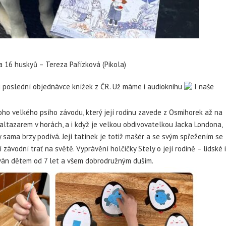
a 16 huskyů – Tereza Pařízková (Pikola)
i poslední objednávce knížek z ČR. Už máme i audioknihu
I naše
noho velkého psího závodu, který její rodinu zavede z Osmihorek až na
Baltazarem v horách, a i když je velkou obdivovatelkou Jacka Londona,
y sama brzy podívá. Její tatínek je totiž mašér a se svým spřežením se
ávodní trať na světě. Vyprávění holčičky Stely o její rodině – lidské 
ován dětem od 7 let a všem dobrodružným duším.