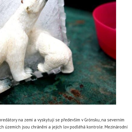
 predátory na zemi a vyskytují se především v Grónsku, na severním
ch územích jsou chráněni a jejich lov podléhá kontrole. Mezinárodní